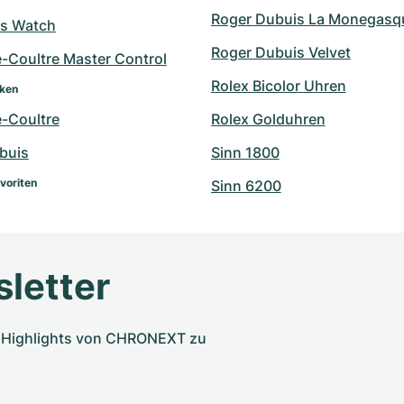
Roger Dubuis La Monegasq
's Watch
Roger Dubuis Velvet
e-Coultre Master Control
Rolex Bicolor Uhren
rken
e-Coultre
Rolex Golduhren
buis
Sinn 1800
voriten
Sinn 6200
letter
nd Highlights von CHRONEXT zu