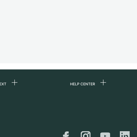
EXT
HELP CENTER
uns
FAQ
re
Service Center
e
Persönliche Abholung
zin
Versand &