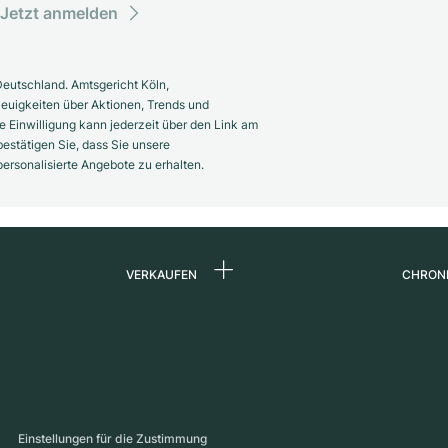
Jetzt anmelden
eutschland. Amtsgericht Köln,
euigkeiten über Aktionen, Trends und
 Einwilligung kann jederzeit über den Link am
estätigen Sie, dass Sie unsere
rsonalisierte Angebote zu erhalten.
VERKAUFEN
CHRON
Uhr verkaufen
Über 
d
Kommission
Karrie
Direktverkauf
Press
s
Inzahlungnahme
Maga
Einstellungen für die Zustimmung