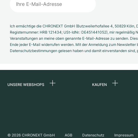
Ich ermächtige die CHRONEXT GmbH (Butzweilerhofallee 4, 50829 Köln, D
Registernummer: HRB 121434; USt-IdNr.: DE451441052), mir regelmäßig N
Veranstaltungen an meine oben genannte E-Mail-Adresse zu senden. Diese
Ende jeder E-Mail widerrufen werden. Mit der Anmeldung zum Newsletter b
Datenschutzbestimmungen gelesen haben und damit einverstanden sind, pe
UNSERE WEBSHOPS
KAUFEN
Deutschland
Alle Luxusuhren
Niederlande
Certified Pre-Owne
Österreich
Vintage-Uhren
Schweiz
Independent Brand
©
2026
CHRONEXT GmbH
AGB
Datenschutz
Impressum