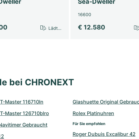
Dweller
Sea-Dweller
16600
700
€ 12.580
Lädt...
lle bei CHRONEXT
T-Master 116710ln
Glashuette Original Gebrau
T-Master 126710blro
Rolex Platinuhren
Für Sie empfohlen
 Navitimer Gebraucht
Roger Dubuis Excalibur 42
12