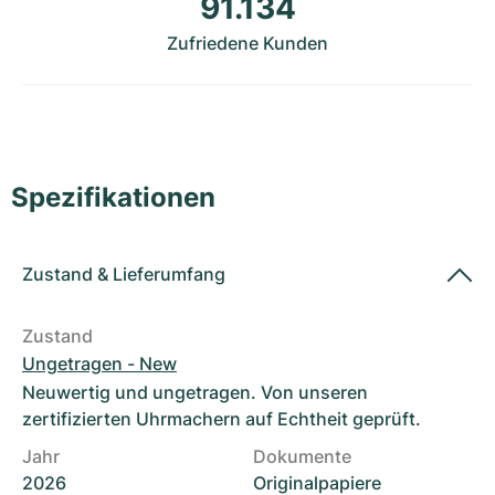
91.134
Damenuhren
Damenuhren
Zufriedene Kunden
Spezifikationen
Zustand
&
Lieferumfang
Zustand
Ungetragen - New
Neuwertig und ungetragen. Von unseren
zertifizierten Uhrmachern auf Echtheit geprüft.
Jahr
Dokumente
2026
Originalpapiere