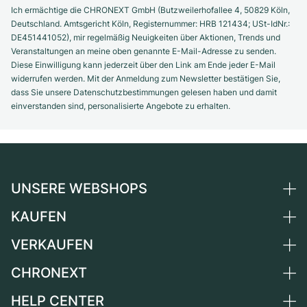
Ich ermächtige die CHRONEXT GmbH (Butzweilerhofallee 4, 50829 Köln,
Deutschland. Amtsgericht Köln, Registernummer: HRB 121434; USt-IdNr.:
DE451441052), mir regelmäßig Neuigkeiten über Aktionen, Trends und
Veranstaltungen an meine oben genannte E-Mail-Adresse zu senden.
Diese Einwilligung kann jederzeit über den Link am Ende jeder E-Mail
widerrufen werden. Mit der Anmeldung zum Newsletter bestätigen Sie,
dass Sie unsere Datenschutzbestimmungen gelesen haben und damit
einverstanden sind, personalisierte Angebote zu erhalten.
UNSERE WEBSHOPS
KAUFEN
Deutschland
Niederlande
VERKAUFEN
Alle Luxusuhren
Österreich
Certified Pre-Owned
CHRONEXT
Uhr verkaufen
Schweiz
Vintage-Uhren
Kommission
HELP CENTER
Über uns
Frankreich
Independent Brands