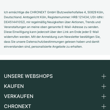
Ich ermächtige die CHRONEXT GmbH (Butzweilerhofallee 4, 50829 Köln,
Deutschland. Amtsgericht Köln, Registernummer: HRB 121434; USt-IdNr.:
DE451441052), mir regelmäßig Neuigkeiten über Aktionen, Trends und
Veranstaltungen an meine oben genannte E-Mail-Adresse zu senden.
Diese Einwilligung kann jederzeit über den Link am Ende jeder E-Mail
widerrufen werden. Mit der Anmeldung zum Newsletter bestätigen Sie,
dass Sie unsere Datenschutzbestimmungen gelesen haben und damit
einverstanden sind, personalisierte Angebote zu erhalten.
UNSERE WEBSHOPS
KAUFEN
Deutschland
Niederlande
VERKAUFEN
Alle Luxusuhren
Österreich
Certified Pre-Owned
CHRONEXT
Uhr verkaufen
Schweiz