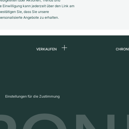
euigkeiten über Aktionen, Trends und
 Einwilligung kann jederzeit über den Link am
estätigen Sie, dass Sie unsere
rsonalisierte Angebote zu erhalten.
VERKAUFEN
CHRON
Uhr verkaufen
Über 
d
Kommission
Karrie
Direktverkauf
Press
s
Inzahlungnahme
Maga
Einstellungen für die Zustimmung
Partn