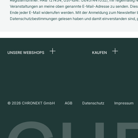
Registernummer: HRB 121434; USt-IdNr.: DE451441052), mir regelmäßig N
Veranstaltungen an meine oben genannte E-Mail-Adresse zu senden. Diese
Ende jeder E-Mail widerrufen werden. Mit der Anmeldung zum Newsletter b
Datenschutzbestimmungen gelesen haben und damit einverstanden sind, pe
UNSERE WEBSHOPS
KAUFEN
Deutschland
Alle Luxusuhren
Niederlande
Certified Pre-Owne
Österreich
Vintage-Uhren
Schweiz
Independent Brand
©
2026
CHRONEXT GmbH
AGB
Datenschutz
Impressum
Frankreich
Italien
Vereinigtes Königreich