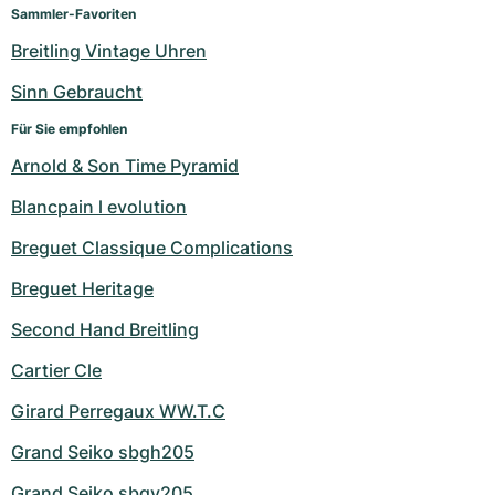
Damenuhren
Damenuhren
Sammler-Favoriten
Breitling Vintage Uhren
Sinn Gebraucht
Für Sie empfohlen
Arnold & Son Time Pyramid
Blancpain l evolution
Breguet Classique Complications
Breguet Heritage
Second Hand Breitling
Cartier Cle
Girard Perregaux WW.T.C
Grand Seiko sbgh205
Grand Seiko sbgv205