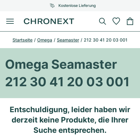
Kostenlose Lieferung
Menü
Uhr kaufen
Startseite
Omega
Seamaster
212 30 41 20 03 001
AUSGEWÄHLTE MARKEN
AUSGEWÄHLTE MARKEN
Rolex
Cartier
Certified Pre-Owned
Omega Seamaster
Omega
Tiffany
Uhr verkaufen
212 30 41 20 03 001
Patek Philippe
Louis Vuitton
Alle Rolex Modelle
Schmuck
Audemars Piguet
Gebauer & Gebauer
Top-Modelle
Alle Omega Modelle
Entschuldigung, leider haben wir
Neuzugänge
Cartier
derzeit keine Produkte, die Ihrer
Van Cleef & Arpels
Top-Modelle
Alle Patek Philippe Modelle
Breitling
Service
Air-King
Suche entsprechen.
Bvlgari
Top-Modelle
Alle Audemars Piguet Modelle