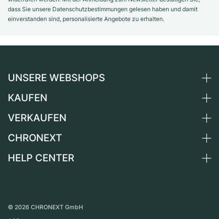
dass Sie unsere Datenschutzbestimmungen gelesen haben und damit
einverstanden sind, personalisierte Angebote zu erhalten.
UNSERE WEBSHOPS
KAUFEN
Deutschland
Niederlande
VERKAUFEN
Alle Luxusuhren
Österreich
Certified Pre-Owned
CHRONEXT
Uhr verkaufen
Schweiz
Vintage-Uhren
Kommission
HELP CENTER
Über uns
Frankreich
Independent Brands
Direktverkauf
Karriere
Italien
FAQ
Inzahlungnahme
Presse
Vereinigtes Königreich
Service Center
Magazin
International
Persönliche Abholung
©
2026
CHRONEXT GmbH
Partner