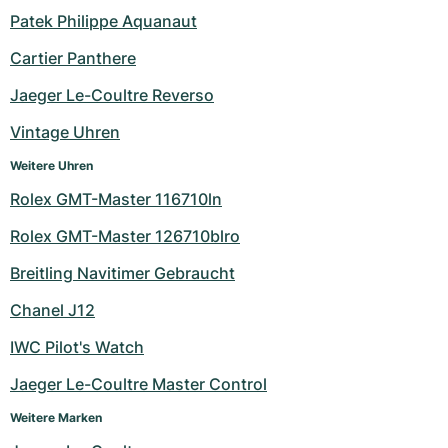
Damenuhren
Damenuhren
Patek Philippe Aquanaut
Cartier Panthere
Jaeger Le-Coultre Reverso
Vintage Uhren
Weitere Uhren
Rolex GMT-Master 116710ln
Rolex GMT-Master 126710blro
Breitling Navitimer Gebraucht
Chanel J12
IWC Pilot's Watch
Jaeger Le-Coultre Master Control
Weitere Marken