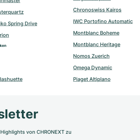
arlmaster
Chronoswiss Kairos
sterquartz
IWC Portofino Automatic
ko Spring Drive
Montblanc Boheme
rion
Montblanc Heritage
rken
Nomos Zuerich
Omega Dynamic
lashuette
Piaget Altiplano
letter
nd Highlights von CHRONEXT zu