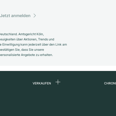
Jetzt anmelden
eutschland. Amtsgericht Köln,
euigkeiten über Aktionen, Trends und
 Einwilligung kann jederzeit über den Link am
estätigen Sie, dass Sie unsere
rsonalisierte Angebote zu erhalten.
VERKAUFEN
CHRON
Uhr verkaufen
Über 
d
Kommission
Karrie
Direktverkauf
Press