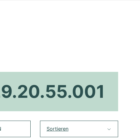
29.20.55.001
N
Sortieren