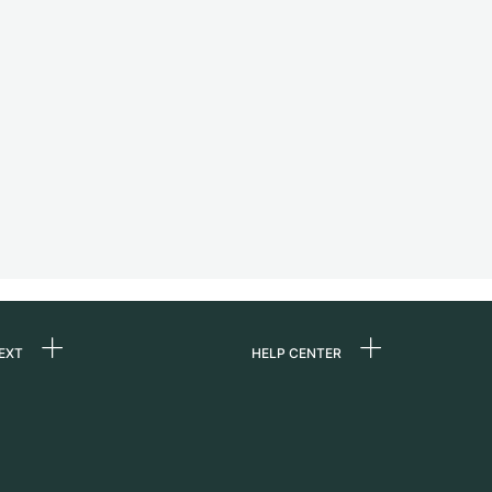
EXT
HELP CENTER
uns
FAQ
re
Service Center
e
Persönliche Abholung