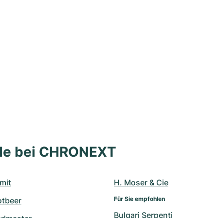
lle bei CHRONEXT
mit
H. Moser & Cie
Für Sie empfohlen
otbeer
Bulgari Serpenti