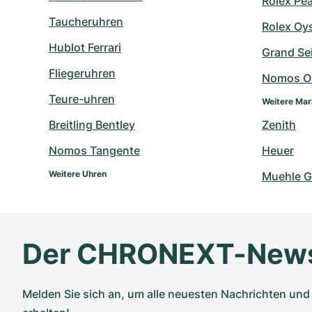
Rolex Pe
Taucheruhren
Rolex Oy
Hublot Ferrari
Grand Sei
Fliegeruhren
Nomos O
Teure-uhren
Weitere Ma
Breitling Bentley
Zenith
Nomos Tangente
Heuer
Weitere Uhren
Muehle G
Der CHRONEXT-News
Melden Sie sich an, um alle neuesten Nachrichten u