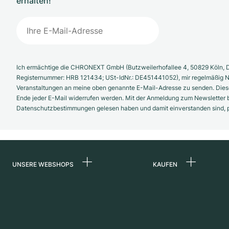
erhalten!
Ich ermächtige die CHRONEXT GmbH (Butzweilerhofallee 4, 50829 Köln, D
Registernummer: HRB 121434; USt-IdNr.: DE451441052), mir regelmäßig N
Veranstaltungen an meine oben genannte E-Mail-Adresse zu senden. Diese
Ende jeder E-Mail widerrufen werden. Mit der Anmeldung zum Newsletter b
Datenschutzbestimmungen gelesen haben und damit einverstanden sind, pe
UNSERE WEBSHOPS
KAUFEN
Deutschland
Alle Luxusuhren
Niederlande
Certified Pre-Owne
Österreich
Vintage-Uhren