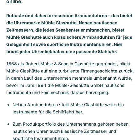
online.
Milgauss
Damenuhren
Ronde
Professional
Formula 1
Portofino
Spirit of Big Bang
Robuste und dabei formschöne Armbanduhren - das bietet
die Uhrenmarke Mühle Glashütte. Neben nautischen
Oyster Perpetual
Rotonde
Bentley
Grand Carrera
Portugieser
King Power
Zeitmessern, die jedes Seeabenteuer mitmachen, bietet
Mühle Glashütte auch klassischere Armbanduhren für jede
Yacht-Master
Crash
Transocean
Gebraucht
Da Vinci
Gebraucht
Gelegenheit sowie sportliche Instrumentenuhren. Hier
findet jeder Uhrenliebhaber eine passende Stahluhr.
Yacht-Master II
Pasha
Cockpit
Damenuhren
Aquatimer
1868 als Robert Mühle & Sohn in Glashütte gegründet, blickt 
Sea-Dweller
Tortue
Chronospace
Spitfire
Mühle Glashütte auf eine turbulente Firmengeschichte zurück, 
in deren Lauf das Unternehmen mehrmals umbenannt wurde, 
Sky-Dweller
Baignoire
Super Avenger
GST
bevor im Jahr 1994 die Mühle-Glashütte GmbH nautische 
Instrumente und Feinmechanik daraus hervorging.
Submariner
Ballon Blanc
Galactic
Vintage
Neben Armbanduhren stellt Mühle Glashütte weiterhin 
Roadster
Montbrillant
Gebraucht
Instrumente für die Schifffahrt her.
Zum Produktportfolio des Unternehmens gehören neben 
Gebraucht
Gebraucht
nautischen Uhren auch klassische Zeitmesser und 
sportliche Instrumentuhren.