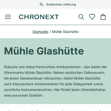
Kostenlose Lieferung
Menü
Uhr kaufen
Startseite
Mühle Glashütte
AUSGEWÄHLTE MARKEN
AUSGEWÄHLTE MARKEN
Rolex
Cartier
Certified Pre-Owned
Mühle Glashütte
Omega
Tiffany
Uhr verkaufen
Patek Philippe
Louis Vuitton
Robuste und dabei formschöne Armbanduhren - das bietet die
Alle Rolex Modelle
Uhrenmarke Mühle Glashütte. Neben nautischen Zeitmessern,
Schmuck
Audemars Piguet
Gebauer & Gebauer
die jedes Seeabenteuer mitmachen, bietet Mühle Glashütte
auch klassischere Armbanduhren für jede Gelegenheit sowie
Top-Modelle
Alle Omega Modelle
Neuzugänge
Cartier
sportliche Instrumentenuhren. Hier findet jeder Uhrenliebhaber
Van Cleef & Arpels
eine passende Stahluhr.
Top-Modelle
Alle Patek Philippe Modelle
Breitling
Service
Air-King
Bvlgari
Top-Modelle
Alle Audemars Piguet Modelle