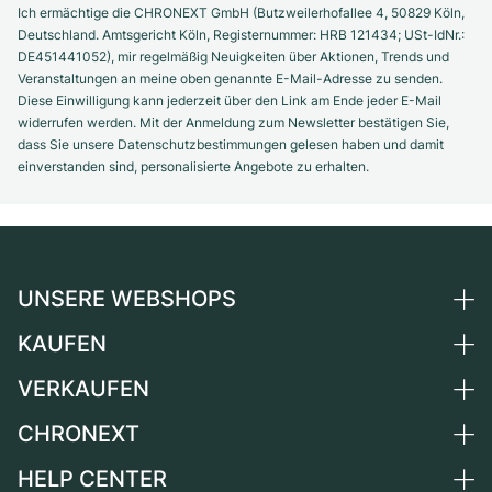
Ich ermächtige die CHRONEXT GmbH (Butzweilerhofallee 4, 50829 Köln,
Deutschland. Amtsgericht Köln, Registernummer: HRB 121434; USt-IdNr.:
DE451441052), mir regelmäßig Neuigkeiten über Aktionen, Trends und
Veranstaltungen an meine oben genannte E-Mail-Adresse zu senden.
Diese Einwilligung kann jederzeit über den Link am Ende jeder E-Mail
widerrufen werden. Mit der Anmeldung zum Newsletter bestätigen Sie,
dass Sie unsere Datenschutzbestimmungen gelesen haben und damit
einverstanden sind, personalisierte Angebote zu erhalten.
UNSERE WEBSHOPS
KAUFEN
Deutschland
Niederlande
VERKAUFEN
Alle Luxusuhren
Österreich
Certified Pre-Owned
CHRONEXT
Uhr verkaufen
Schweiz
Vintage-Uhren
Kommission
HELP CENTER
Über uns
Frankreich
Independent Brands