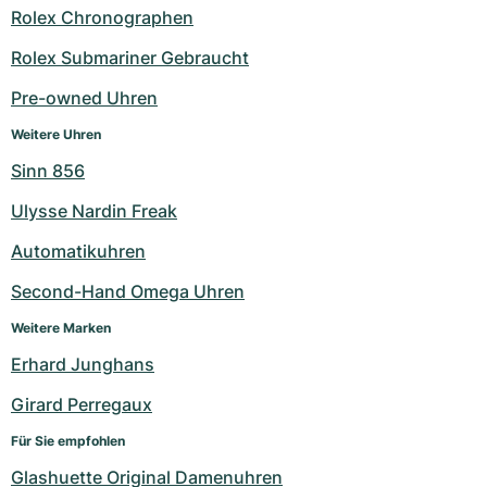
Rolex Chronographen
Milgauss
Damenuhren
Ronde
Professional
Formula 1
Portofino
Spirit of Big Bang
Rolex Submariner Gebraucht
Oyster Perpetual
Rotonde
Bentley
Grand Carrera
Portugieser
King Power
Pre-owned Uhren
Yacht-Master
Crash
Transocean
Gebraucht
Da Vinci
Gebraucht
Weitere Uhren
Sinn 856
Yacht-Master II
Pasha
Cockpit
Damenuhren
Aquatimer
Ulysse Nardin Freak
Sea-Dweller
Tortue
Chronospace
Spitfire
Automatikuhren
Sky-Dweller
Baignoire
Super Avenger
GST
Second-Hand Omega Uhren
Weitere Marken
Submariner
Ballon Blanc
Galactic
Vintage
Erhard Junghans
Roadster
Montbrillant
Gebraucht
Girard Perregaux
Gebraucht
Gebraucht
Für Sie empfohlen
Glashuette Original Damenuhren