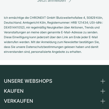
Jetzt anmelden
Ich ermächtige die CHRONEXT GmbH (Butzweilerhofallee 4, 50829 Köln,
Deutschland. Amtsgericht Köln, Registernummer: HRB 121434; USt-IdNr.:
DE451441052), mir regelmäßig Neuigkeiten über Aktionen, Trends und
Veranstaltungen an meine oben genannte E-Mail-Adresse zu senden.
Diese Einwilligung kann jederzeit über den Link am Ende jeder E-Mail
widerrufen werden. Mit der Anmeldung zum Newsletter bestätigen Sie,
dass Sie unsere Datenschutzbestimmungen gelesen haben und damit
einverstanden sind, personalisierte Angebote zu erhalten.
UNSERE WEBSHOPS
KAUFEN
Deutschland
Niederlande
VERKAUFEN
Alle Luxusuhren
Österreich
Certified Pre-Owned