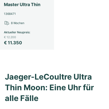
Damenuhren
Damenuhren
Master Ultra Thin
1368471
8 Wochen
Aktueller Neupreis
:
€ 12.200
€ 11.350
Jaeger-LeCoultre Ultra 
Thin Moon: Eine Uhr für 
alle Fälle