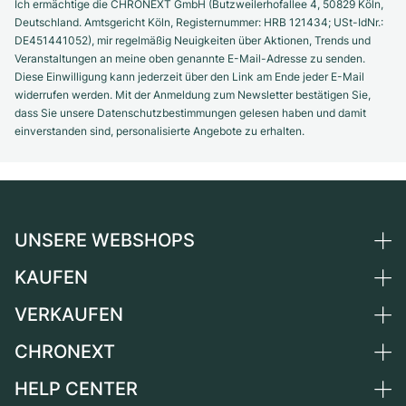
Ich ermächtige die CHRONEXT GmbH (Butzweilerhofallee 4, 50829 Köln,
Deutschland. Amtsgericht Köln, Registernummer: HRB 121434; USt-IdNr.:
DE451441052), mir regelmäßig Neuigkeiten über Aktionen, Trends und
Veranstaltungen an meine oben genannte E-Mail-Adresse zu senden.
Diese Einwilligung kann jederzeit über den Link am Ende jeder E-Mail
widerrufen werden. Mit der Anmeldung zum Newsletter bestätigen Sie,
dass Sie unsere Datenschutzbestimmungen gelesen haben und damit
einverstanden sind, personalisierte Angebote zu erhalten.
UNSERE WEBSHOPS
KAUFEN
Deutschland
Niederlande
VERKAUFEN
Alle Luxusuhren
Österreich
Certified Pre-Owned
CHRONEXT
Uhr verkaufen
Schweiz
Vintage-Uhren
Kommission
HELP CENTER
Über uns
Frankreich
Independent Brands
Direktverkauf