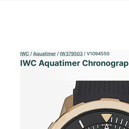
IWC
/
Aquatimer
/
IW379503
/
V1094550
IWC Aquatimer Chronograph