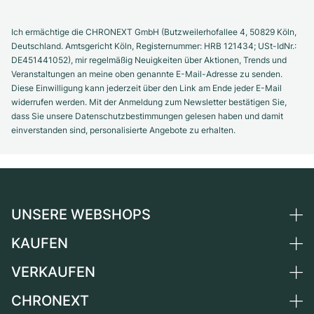
Ich ermächtige die CHRONEXT GmbH (Butzweilerhofallee 4, 50829 Köln,
Deutschland. Amtsgericht Köln, Registernummer: HRB 121434; USt-IdNr.:
DE451441052), mir regelmäßig Neuigkeiten über Aktionen, Trends und
Veranstaltungen an meine oben genannte E-Mail-Adresse zu senden.
Diese Einwilligung kann jederzeit über den Link am Ende jeder E-Mail
widerrufen werden. Mit der Anmeldung zum Newsletter bestätigen Sie,
dass Sie unsere Datenschutzbestimmungen gelesen haben und damit
einverstanden sind, personalisierte Angebote zu erhalten.
UNSERE WEBSHOPS
KAUFEN
Deutschland
Niederlande
VERKAUFEN
Alle Luxusuhren
Österreich
Certified Pre-Owned
CHRONEXT
Uhr verkaufen
Schweiz
Vintage-Uhren