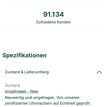
Damenuhren
Damenuhren
91.134
Zufriedene Kunden
Spezifikationen
Zustand
&
Lieferumfang
Zustand
Ungetragen - New
Neuwertig und ungetragen. Von unseren
zertifizierten Uhrmachern auf Echtheit geprüft.