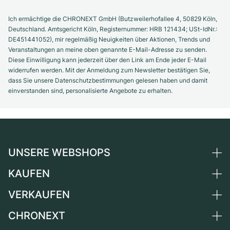
Ich ermächtige die CHRONEXT GmbH (Butzweilerhofallee 4, 50829 Köln,
Deutschland. Amtsgericht Köln, Registernummer: HRB 121434; USt-IdNr.:
DE451441052), mir regelmäßig Neuigkeiten über Aktionen, Trends und
Veranstaltungen an meine oben genannte E-Mail-Adresse zu senden.
Diese Einwilligung kann jederzeit über den Link am Ende jeder E-Mail
widerrufen werden. Mit der Anmeldung zum Newsletter bestätigen Sie,
dass Sie unsere Datenschutzbestimmungen gelesen haben und damit
einverstanden sind, personalisierte Angebote zu erhalten.
UNSERE WEBSHOPS
KAUFEN
Deutschland
Niederlande
VERKAUFEN
Alle Luxusuhren
Österreich
Certified Pre-Owned
CHRONEXT
Uhr verkaufen
Schweiz
Vintage-Uhren