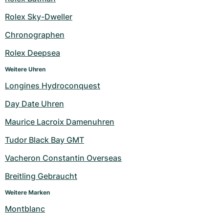
Milgauss
Damenuhren
Ronde
Professional
Formula 1
Portofino
Spirit of Big Bang
Rolex Sky-Dweller
Chronographen
Oyster Perpetual
Rotonde
Bentley
Grand Carrera
Portugieser
King Power
Rolex Deepsea
Yacht-Master
Crash
Transocean
Gebraucht
Da Vinci
Gebraucht
Weitere Uhren
Yacht-Master II
Pasha
Cockpit
Damenuhren
Aquatimer
Longines Hydroconquest
Day Date Uhren
Sea-Dweller
Tortue
Chronospace
Spitfire
Maurice Lacroix Damenuhren
Sky-Dweller
Baignoire
Super Avenger
GST
Tudor Black Bay GMT
Submariner
Ballon Blanc
Galactic
Vintage
Vacheron Constantin Overseas
Roadster
Montbrillant
Gebraucht
Breitling Gebraucht
Weitere Marken
Gebraucht
Gebraucht
Montblanc