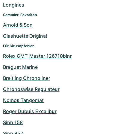
Damenuhren
Damenuhren
Longines
Sammler-Favoriten
Arnold & Son
Glashuette Original
Für Sie empfohlen
Rolex GMT-Master 126710blnr
Breguet Marine
Breitling Chronoliner
Chronoswiss Regulateur
Nomos Tangomat
Roger Dubuis Excalibur
Sinn 158
Sinn 857