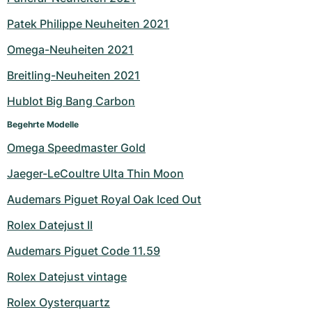
Milgauss
Damenuhren
Ronde
Professional
Formula 1
Portofino
Spirit of Big Bang
Patek Philippe Neuheiten 2021
Omega-Neuheiten 2021
Oyster Perpetual
Rotonde
Bentley
Grand Carrera
Portugieser
King Power
Breitling-Neuheiten 2021
Yacht-Master
Crash
Transocean
Gebraucht
Da Vinci
Gebraucht
Hublot Big Bang Carbon
Yacht-Master II
Pasha
Cockpit
Damenuhren
Aquatimer
Begehrte Modelle
Omega Speedmaster Gold
Sea-Dweller
Tortue
Chronospace
Spitfire
Jaeger-LeCoultre Ulta Thin Moon
Sky-Dweller
Baignoire
Super Avenger
GST
Audemars Piguet Royal Oak Iced Out
Submariner
Ballon Blanc
Galactic
Vintage
Rolex Datejust II
Roadster
Montbrillant
Gebraucht
Audemars Piguet Code 11.59
Rolex Datejust vintage
Gebraucht
Gebraucht
Rolex Oysterquartz