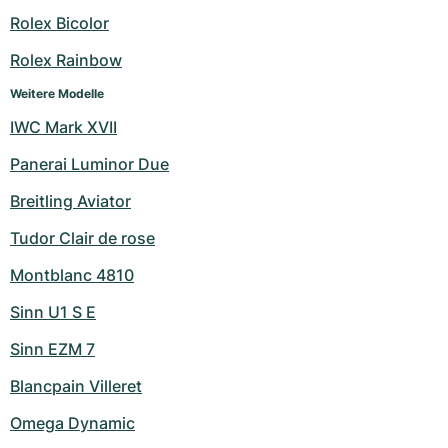
Damenuhren
Damenuhren
Rolex Bicolor
Rolex Rainbow
Weitere Modelle
IWC Mark XVII
Panerai Luminor Due
Breitling Aviator
Tudor Clair de rose
Montblanc 4810
Sinn U1 S E
Sinn EZM 7
Blancpain Villeret
Omega Dynamic