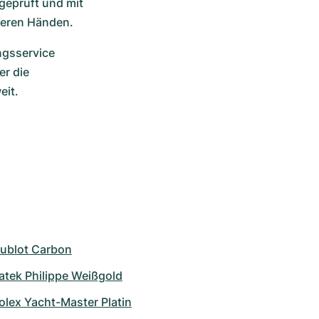
geprüft und mit 
heren Händen.
gsservice 
r die 
eit.
ublot Carbon
atek Philippe Weißgold
olex Yacht-Master Platin