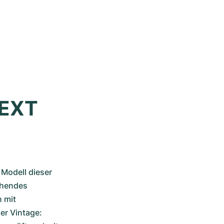
EXT 
Modell dieser 
chendes 
 mit 
r Vintage: 