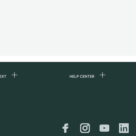
EXT
HELP CENTER
uns
FAQ
re
Service Center
e
Persönliche Abholung
zin
Versand &
Rückgaberecht
er