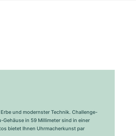
m Erbe und modernster Technik. Challenge-
-Gehäuse in 59 Millimeter sind in einer
Cvstos bietet Ihnen Uhrmacherkunst par