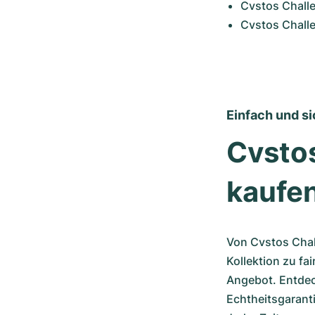
Cvstos Challe
Cvstos Chall
Einfach und si
Cvsto
kaufe
Von Cvstos Chall
Kollektion zu fa
Angebot. Entdeck
Echtheitsgarant