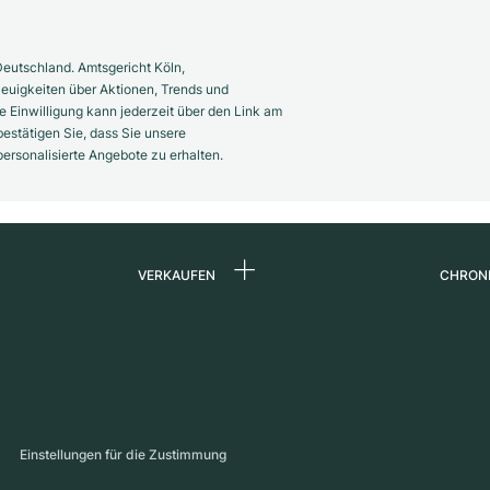
eutschland. Amtsgericht Köln,
euigkeiten über Aktionen, Trends und
 Einwilligung kann jederzeit über den Link am
estätigen Sie, dass Sie unsere
rsonalisierte Angebote zu erhalten.
VERKAUFEN
CHRON
Uhr verkaufen
Über 
d
Kommission
Karrie
Direktverkauf
Press
s
Inzahlungnahme
Maga
Einstellungen für die Zustimmung
Partn