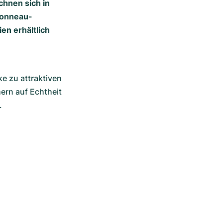
chnen sich in
 Tonneau-
ien erhältlich
 zu attraktiven 
rn auf Echtheit 
.