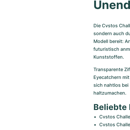
Unendl
Die Cvstos Chal
sondern auch dur
Modell bereit: A
futuristisch an
Kunststoffen.
Transparente Zif
Eyecatchern mit
sich nahtlos bei
haltzumachen.
Beliebte
Cvstos Challe
Cvstos Chall