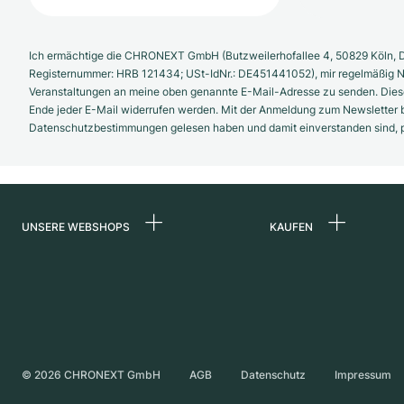
Ich ermächtige die CHRONEXT GmbH (Butzweilerhofallee 4, 50829 Köln, D
Registernummer: HRB 121434; USt-IdNr.: DE451441052), mir regelmäßig N
Veranstaltungen an meine oben genannte E-Mail-Adresse zu senden. Diese
Ende jeder E-Mail widerrufen werden. Mit der Anmeldung zum Newsletter b
Datenschutzbestimmungen gelesen haben und damit einverstanden sind, pe
UNSERE WEBSHOPS
KAUFEN
Deutschland
Alle Luxusuhren
Niederlande
Certified Pre-Owne
Österreich
Vintage-Uhren
Schweiz
Independent Brand
©
2026
CHRONEXT GmbH
AGB
Datenschutz
Impressum
Frankreich