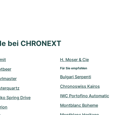
lle bei CHRONEXT
mit
H. Moser & Cie
Für Sie empfohlen
otbeer
Bulgari Serpenti
arlmaster
Chronoswiss Kairos
sterquartz
IWC Portofino Automatic
ko Spring Drive
Montblanc Boheme
rion
Montblanc Heritage