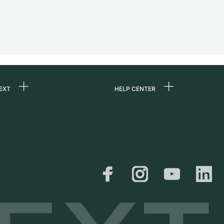
EXT
HELP CENTER
uns
FAQ
re
Service Center
e
Persönliche Abholung
zin
Versand &
Rückgaberecht
er
Größen-Leitfaden