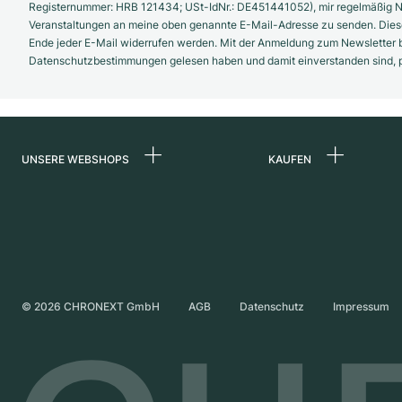
Registernummer: HRB 121434; USt-IdNr.: DE451441052), mir regelmäßig N
Veranstaltungen an meine oben genannte E-Mail-Adresse zu senden. Diese
Ende jeder E-Mail widerrufen werden. Mit der Anmeldung zum Newsletter b
Datenschutzbestimmungen gelesen haben und damit einverstanden sind, pe
UNSERE WEBSHOPS
KAUFEN
Deutschland
Alle Luxusuhren
Niederlande
Certified Pre-Owne
Österreich
Vintage-Uhren
Schweiz
Independent Brand
©
2026
CHRONEXT GmbH
AGB
Datenschutz
Impressum
Frankreich
Italien
Vereinigtes Königreich