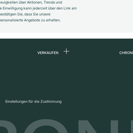
euigkeiten über Aktionen, Trends und
 Einwilligung kann jederzeit über den Link am
estätigen Sie, dass Sie unsere
rsonalisierte Angebote zu erhalten.
VERKAUFEN
CHRON
Uhr verkaufen
Über 
d
Kommission
Karrie
Direktverkauf
Press
s
Inzahlungnahme
Maga
Einstellungen für die Zustimmung
Partn