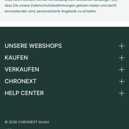
dass Sie unsere Datenschutzbestimmungen gelesen haben und damit
einverstanden sind, personalisierte Angebote zu erhalten.
UNSERE WEBSHOPS
KAUFEN
Deutschland
Niederlande
VERKAUFEN
Alle Luxusuhren
Österreich
Certified Pre-Owned
CHRONEXT
Uhr verkaufen
Schweiz
Vintage-Uhren
Kommission
HELP CENTER
Über uns
Frankreich
Independent Brands
Direktverkauf
Karriere
Italien
FAQ
Inzahlungnahme
Presse
Vereinigtes Königreich
Service Center
Magazin
International
Persönliche Abholung
©
2026
CHRONEXT GmbH
Partner