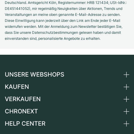
Deutschland. Amtsgericht Köln, Registernummer: HRB 121434; USt-IdNr.:
DE451441052), mir regelmäßig Neuigkeiten über Aktionen, Trends und
Veranstaltungen an meine oben genannte E-Mail-Adresse zu senden.
Diese Einwilligung kann jederzeit über den Link am Ende jeder E-Mail
widerrufen werden. Mit der Anmeldung zum Newsletter bestätigen Sie,
dass Sie unsere Datenschutzbestimmungen gelesen haben und damit
einverstanden sind, personalisierte Angebote zu erhalten.
UNSERE WEBSHOPS
KAUFEN
Deutschland
Niederlande
VERKAUFEN
Alle Luxusuhren
Österreich
Certified Pre-Owned
CHRONEXT
Uhr verkaufen
Schweiz
Vintage-Uhren
Kommission
HELP CENTER
Über uns
Frankreich
Independent Brands
Direktverkauf
Karriere
Italien