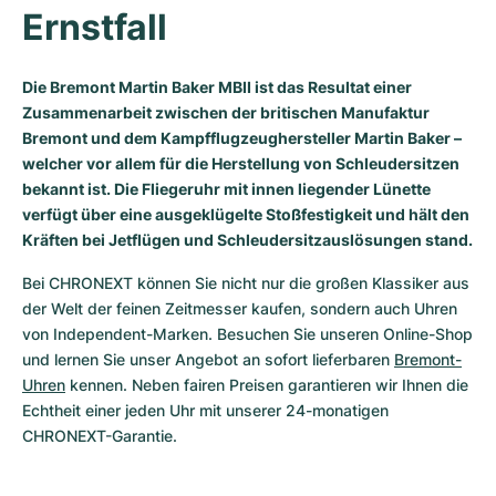
Ernstfall
Milgauss
Damenuhren
Ronde
Professional
Formula 1
Portofino
Spirit of Big Bang
Oyster Perpetual
Rotonde
Bentley
Grand Carrera
Portugieser
King Power
Die Bremont Martin Baker MBII ist das Resultat einer
Zusammenarbeit zwischen der britischen Manufaktur
Yacht-Master
Crash
Transocean
Gebraucht
Da Vinci
Gebraucht
Bremont und dem Kampfflugzeughersteller Martin Baker –
welcher vor allem für die Herstellung von Schleudersitzen
Yacht-Master II
Pasha
Cockpit
Damenuhren
Aquatimer
bekannt ist. Die Fliegeruhr mit innen liegender Lünette
verfügt über eine ausgeklügelte Stoßfestigkeit und hält den
Sea-Dweller
Tortue
Chronospace
Spitfire
Kräften bei Jetflügen und Schleudersitzauslösungen stand.
Bei CHRONEXT können Sie nicht nur die großen Klassiker aus 
Sky-Dweller
Baignoire
Super Avenger
GST
der Welt der feinen Zeitmesser kaufen, sondern auch Uhren 
von Independent-Marken. Besuchen Sie unseren Online-Shop 
Submariner
Ballon Blanc
Galactic
Vintage
und lernen Sie unser Angebot an sofort lieferbaren 
Bremont-
Uhren
 kennen. Neben fairen Preisen garantieren wir Ihnen die 
Roadster
Montbrillant
Gebraucht
Echtheit einer jeden Uhr mit unserer 24-monatigen 
CHRONEXT-Garantie.
Gebraucht
Gebraucht