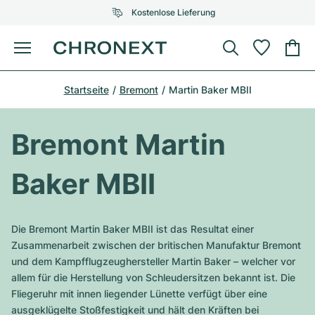
Kostenlose Lieferung
Menü
Uhr kaufen
Startseite
Bremont
Martin Baker MBII
AUSGEWÄHLTE MARKEN
AUSGEWÄHLTE MARKEN
Rolex
Cartier
Certified Pre-Owned
Bremont Martin
Omega
Tiffany
Uhr verkaufen
Baker MBII
Patek Philippe
Louis Vuitton
Alle Rolex Modelle
Schmuck
Audemars Piguet
Gebauer & Gebauer
Die Bremont Martin Baker MBII ist das Resultat einer
Top-Modelle
Alle Omega Modelle
Zusammenarbeit zwischen der britischen Manufaktur Bremont
Neuzugänge
Cartier
und dem Kampfflugzeughersteller Martin Baker – welcher vor
Van Cleef & Arpels
Top-Modelle
Alle Patek Philippe Modelle
allem für die Herstellung von Schleudersitzen bekannt ist. Die
Breitling
Service
Air-King
Fliegeruhr mit innen liegender Lünette verfügt über eine
Bvlgari
Top-Modelle
Alle Audemars Piguet Modelle
ausgeklügelte Stoßfestigkeit und hält den Kräften bei