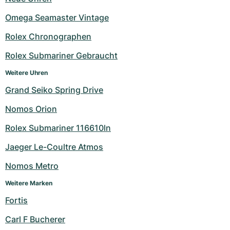
Milgauss
Damenuhren
Ronde
Professional
Formula 1
Portofino
Spirit of Big Bang
Omega Seamaster Vintage
Rolex Chronographen
Oyster Perpetual
Rotonde
Bentley
Grand Carrera
Portugieser
King Power
Rolex Submariner Gebraucht
Yacht-Master
Crash
Transocean
Gebraucht
Da Vinci
Gebraucht
Weitere Uhren
Yacht-Master II
Pasha
Cockpit
Damenuhren
Aquatimer
Grand Seiko Spring Drive
Nomos Orion
Sea-Dweller
Tortue
Chronospace
Spitfire
Rolex Submariner 116610ln
Sky-Dweller
Baignoire
Super Avenger
GST
Jaeger Le-Coultre Atmos
Submariner
Ballon Blanc
Galactic
Vintage
Nomos Metro
Weitere Marken
Roadster
Montbrillant
Gebraucht
Fortis
Gebraucht
Gebraucht
Carl F Bucherer