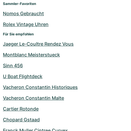
Damenuhren
Damenuhren
Sammler-Favoriten
Nomos Gebraucht
Rolex Vintage Uhren
Für Sie empfohlen
Jaeger Le-Coultre Rendez Vous
Montblanc Meisterstueck
Sinn 456
U Boat Flightdeck
Vacheron Constantin Historiques
Vacheron Constantin Malte
Cartier Rotonde
Chopard Gstaad
Franck Muller Cintree Curvex