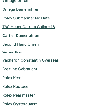
Vintage Uhren
Milgauss
Damenuhren
Ronde
Professional
Formula 1
Portofino
Spirit of Big Bang
Omega Damenuhren
Rolex Submariner No Date
Oyster Perpetual
Rotonde
Bentley
Grand Carrera
Portugieser
King Power
TAG Heuer Carrera Calibre 16
Yacht-Master
Crash
Transocean
Gebraucht
Da Vinci
Gebraucht
Cartier Damenuhren
Yacht-Master II
Pasha
Cockpit
Damenuhren
Aquatimer
Second Hand Uhren
Sea-Dweller
Tortue
Chronospace
Spitfire
Weitere Uhren
Vacheron Constantin Overseas
Sky-Dweller
Baignoire
Super Avenger
GST
Breitling Gebraucht
Submariner
Ballon Blanc
Galactic
Vintage
Rolex Kermit
Roadster
Montbrillant
Gebraucht
Rolex Rootbeer
Rolex Pearlmaster
Gebraucht
Gebraucht
Rolex Oysterquartz